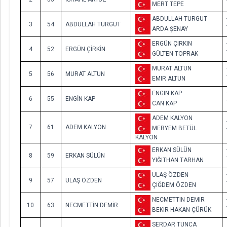
MERT TEPE
ABDULLAH TURGUT
3
54
ABDULLAH TURGUT
ARDA ŞENAY
ERGÜN ÇIRKIN
4
52
ERGÜN ÇİRKİN
GÜLTEN TOPRAK
MURAT ALTUN
5
56
MURAT ALTUN
EMIR ALTUN
ENGIN KAP
6
55
ENGİN KAP
CAN KAP
ADEM KALYON
7
61
ADEM KALYON
MERYEM BETÜL
KALYON
ERKAN SÜLÜN
8
59
ERKAN SÜLÜN
YIĞITHAN TARHAN
ULAŞ ÖZDEN
9
57
ULAŞ ÖZDEN
ÇIĞDEM ÖZDEN
NECMETTIN DEMIR
10
63
NECMETTİN DEMİR
BEKIR HAKAN ÇÜRÜK
SERDAR TUNCA