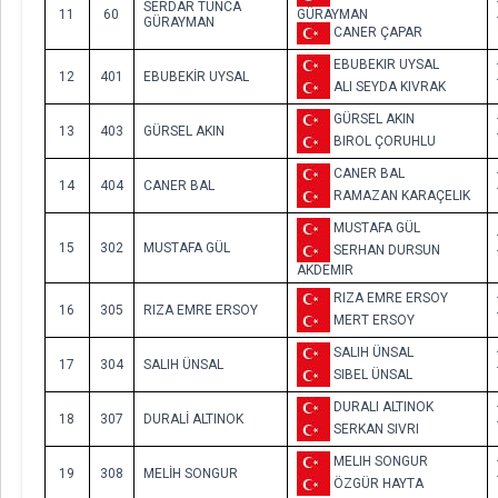
SERDAR TUNCA
11
60
GÜRAYMAN
GÜRAYMAN
CANER ÇAPAR
EBUBEKIR UYSAL
12
401
EBUBEKİR UYSAL
ALI SEYDA KIVRAK
GÜRSEL AKIN
13
403
GÜRSEL AKIN
BIROL ÇORUHLU
CANER BAL
14
404
CANER BAL
RAMAZAN KARAÇELIK
MUSTAFA GÜL
15
302
MUSTAFA GÜL
SERHAN DURSUN
AKDEMIR
RIZA EMRE ERSOY
16
305
RIZA EMRE ERSOY
MERT ERSOY
SALIH ÜNSAL
17
304
SALIH ÜNSAL
SIBEL ÜNSAL
DURALI ALTINOK
18
307
DURALİ ALTINOK
SERKAN SIVRI
MELIH SONGUR
19
308
MELİH SONGUR
ÖZGÜR HAYTA