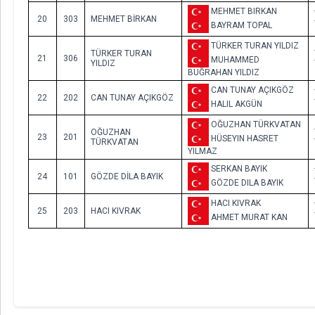
MEHMET BIRKAN
20
303
MEHMET BİRKAN
BAYRAM TOPAL
TÜRKER TURAN YILDIZ
TÜRKER TURAN
21
306
MUHAMMED
YILDIZ
BUĞRAHAN YILDIZ
CAN TUNAY AÇIKGÖZ
22
202
CAN TUNAY AÇIKGÖZ
HALIL AKGÜN
OĞUZHAN TÜRKVATAN
OĞUZHAN
23
201
HÜSEYIN HASRET
TÜRKVATAN
YILMAZ
SERKAN BAYIK
24
101
GÖZDE DİLA BAYIK
GÖZDE DILA BAYIK
HACI KIVRAK
25
203
HACI KIVRAK
AHMET MURAT KAN