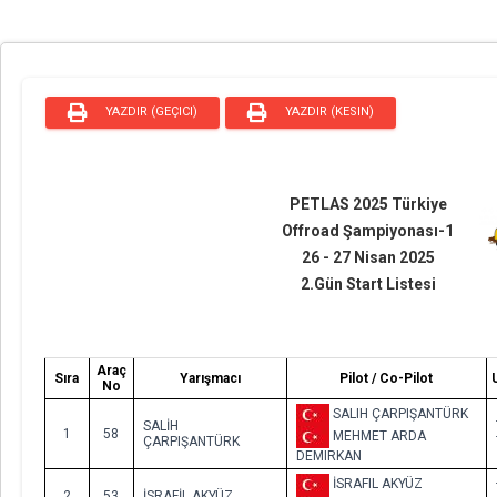
YAZDIR (GEÇICI)
YAZDIR (KESIN)
PETLAS 2025 Türkiye
Offroad Şampiyonası-1
26 - 27 Nisan 2025
2.Gün Start Listesi
Araç
Sıra
Yarışmacı
Pilot / Co-Pilot
No
SALIH ÇARPIŞANTÜRK
SALİH
1
58
MEHMET ARDA
ÇARPIŞANTÜRK
DEMIRKAN
İSRAFIL AKYÜZ
2
53
İSRAFİL AKYÜZ