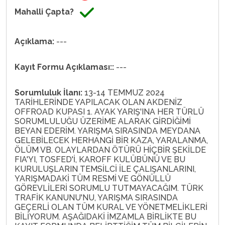
Mahalli Çapta?
Açıklama:
---
Kayıt Formu Açıklaması::
---
Sorumluluk İlanı:
13-14 TEMMUZ 2024
TARİHLERİNDE YAPILACAK OLAN AKDENİZ
OFFROAD KUPASI 1. AYAK YARIŞ'INA HER TÜRLÜ
SORUMLULUĞU ÜZERİME ALARAK GİRDİĞİMİ
BEYAN EDERİM. YARIŞMA SIRASINDA MEYDANA
GELEBİLECEK HERHANGİ BİR KAZA, YARALANMA,
ÖLÜM VB. OLAYLARDAN ÖTÜRÜ HİÇBİR ŞEKİLDE
FIA'YI, TOSFED'İ, KAROFF KULÜBÜNÜ VE BU
KURULUŞLARIN TEMSİLCİ İLE ÇALIŞANLARINI,
YARIŞMADAKİ TÜM RESMİ VE GÖNÜLLÜ
GÖREVLİLERİ SORUMLU TUTMAYACAĞIM. TÜRK
TRAFİK KANUNU'NU, YARIŞMA SIRASINDA
GEÇERLİ OLAN TÜM KURAL VE YÖNETMELİKLERİ
BİLİYORUM. AŞAĞIDAKİ İMZAMLA BİRLİKTE BU