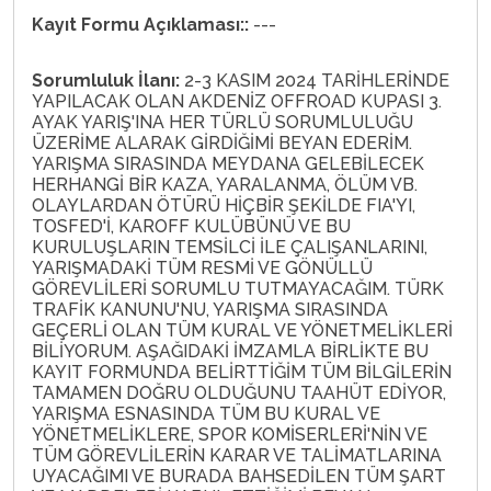
Kayıt Formu Açıklaması::
---
Sorumluluk İlanı:
2-3 KASIM 2024 TARİHLERİNDE
YAPILACAK OLAN AKDENİZ OFFROAD KUPASI 3.
AYAK YARIŞ'INA HER TÜRLÜ SORUMLULUĞU
ÜZERİME ALARAK GİRDİĞİMİ BEYAN EDERİM.
YARIŞMA SIRASINDA MEYDANA GELEBİLECEK
HERHANGİ BİR KAZA, YARALANMA, ÖLÜM VB.
OLAYLARDAN ÖTÜRÜ HİÇBİR ŞEKİLDE FIA'YI,
TOSFED'İ, KAROFF KULÜBÜNÜ VE BU
KURULUŞLARIN TEMSİLCİ İLE ÇALIŞANLARINI,
YARIŞMADAKİ TÜM RESMİ VE GÖNÜLLÜ
GÖREVLİLERİ SORUMLU TUTMAYACAĞIM. TÜRK
TRAFİK KANUNU'NU, YARIŞMA SIRASINDA
GEÇERLİ OLAN TÜM KURAL VE YÖNETMELİKLERİ
BİLİYORUM. AŞAĞIDAKİ İMZAMLA BİRLİKTE BU
KAYIT FORMUNDA BELİRTTİĞİM TÜM BİLGİLERİN
TAMAMEN DOĞRU OLDUĞUNU TAAHÜT EDİYOR,
YARIŞMA ESNASINDA TÜM BU KURAL VE
YÖNETMELİKLERE, SPOR KOMİSERLERİ'NİN VE
TÜM GÖREVLİLERİN KARAR VE TALİMATLARINA
UYACAĞIMI VE BURADA BAHSEDİLEN TÜM ŞART