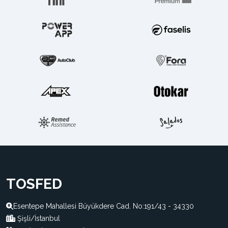
TOSFED
Esentepe Mahallesi Büyükdere Cad. No:191/43 - 34330
Şişli/İstanbul